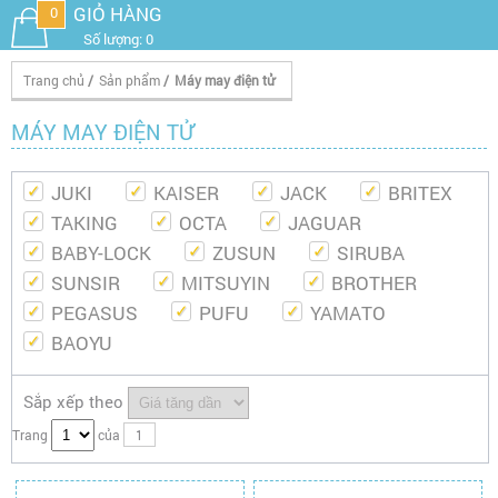
GIỎ HÀNG
0
Số lượng: 0
Trang chủ
/
Sản phẩm
/
Máy may điện tử
MÁY MAY ĐIỆN TỬ
JUKI
KAISER
JACK
BRITEX
TAKING
OCTA
JAGUAR
BABY-LOCK
ZUSUN
SIRUBA
SUNSIR
MITSUYIN
BROTHER
PEGASUS
PUFU
YAMATO
BAOYU
Sắp xếp theo
Trang
của
1