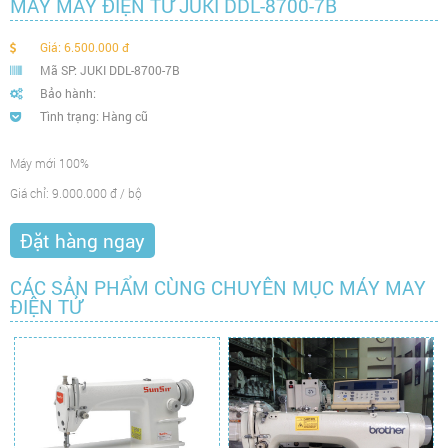
MÁY MAY ĐIỆN TỬ JUKI DDL-8700-7B
Giá: 6.500.000 đ
Mã SP: JUKI DDL-8700-7B
Bảo hành:
Tình trạng: Hàng cũ
Máy mới 100%
Giá chỉ: 9.000.000 đ / bộ
CÁC SẢN PHẨM CÙNG CHUYÊN MỤC MÁY MAY
ĐIỆN TỬ