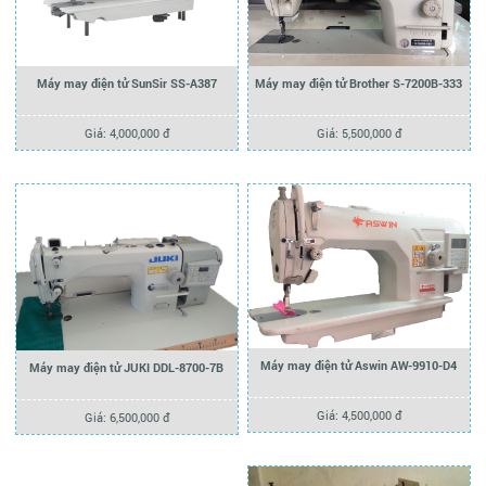
Máy may điện tử SunSir SS-A387
Máy may điện tử Brother S-7200B-333
Giá: 4,000,000 đ
Giá: 5,500,000 đ
Máy may điện tử Aswin AW-9910-D4
Máy may điện tử JUKI DDL-8700-7B
Giá: 4,500,000 đ
Giá: 6,500,000 đ