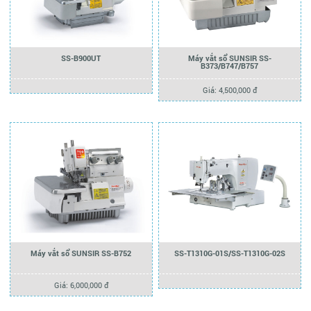
SS-B900UT
Máy vắt sổ SUNSIR SS-
B373/B747/B757
Giá: 4,500,000 đ
Máy vắt sổ SUNSIR SS-B752
SS-T1310G-01S/SS-T1310G-02S
Giá: 6,000,000 đ