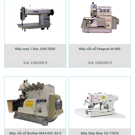
Máy may 1 kim JUKI-5550
Máy vắt sổ Peagsus M-600
Giá: 2,500,000 đ
Giá: 4,500,000 đ
Máy thùa khuy SS-T781D
Máy vắt sổ Brother MA4-N31-63-5