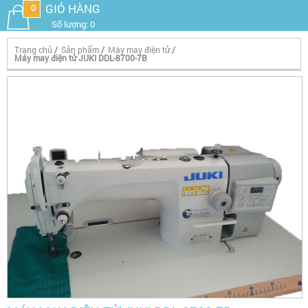
GIỎ HÀNG
0
Số lượng: 0
Trang chủ
/
Sản phẩm
/
Máy may điện tử
/
Máy may điện tử JUKI DDL-8700-7B