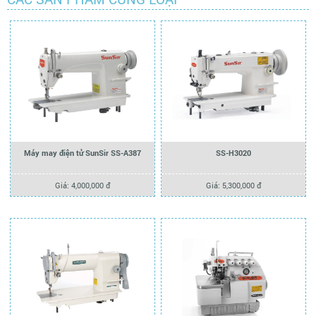
Máy may điện tử SunSir SS-A387
SS-H3020
Giá: 4,000,000 đ
Giá: 5,300,000 đ