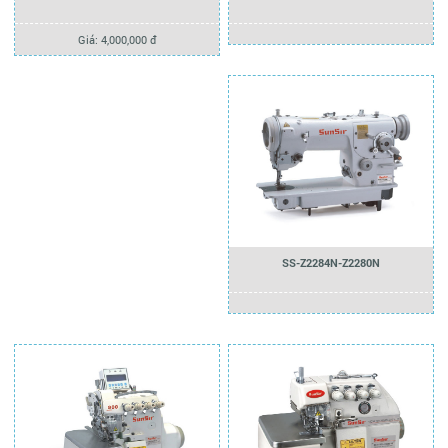
Giá: 4,000,000 đ
SS-Z2284N-Z2280N