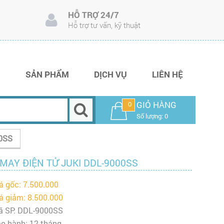
HỖ TRỢ 24/7
Hỗ trợ tư vấn, kỹ thuật
I
SẢN PHẨM
DỊCH VỤ
LIÊN HỆ
GIỎ HÀNG
0
Số lượng: 0
00SS
MAY ĐIỆN TỬ JUKI DDL-9000SS
á gốc: 7.500.000
á giảm: 8.500.000
 SP: DDL-9000SS
o hành: 12 tháng