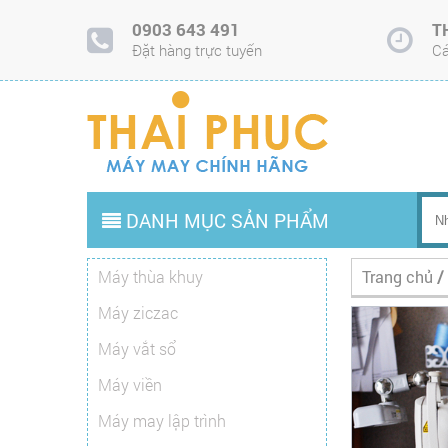
0903 643 491
T
Đặt hàng trực tuyến
Cá
DANH MỤC SẢN PHẨM
Máy thùa khuy
Trang chủ
/
Máy ziczac
Máy vắt sổ
Máy viền
Máy may lập trình