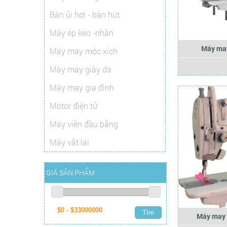
Bàn ủi hơi - bàn hút
Máy ép keo -nhãn
Máy may
Máy may móc xích
Máy may giày da
Máy may gia đình
Motor điện tử
Máy viền đầu bằng
Máy vắt lai
GIÁ SẢN PHẨM
Máy may 