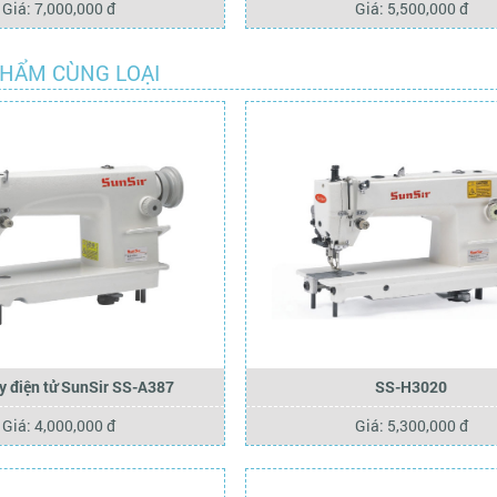
Giá: 7,000,000 đ
Giá: 5,500,000 đ
PHẨM CÙNG LOẠI
 điện tử SunSir SS-A387
SS-H3020
Giá: 4,000,000 đ
Giá: 5,300,000 đ