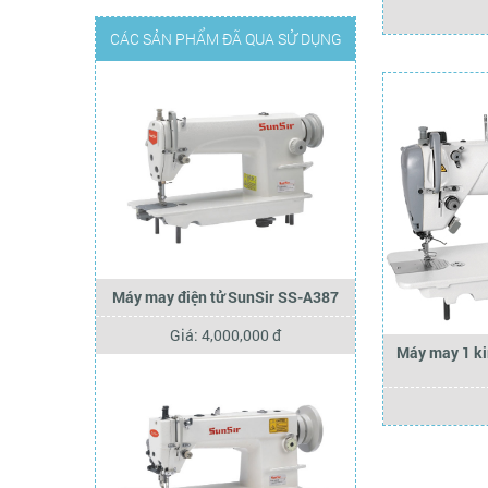
CÁC SẢN PHẨM ĐÃ QUA SỬ DỤNG
Máy may điện tử SunSir SS-A387
Giá: 4,000,000 đ
Máy may 1 k