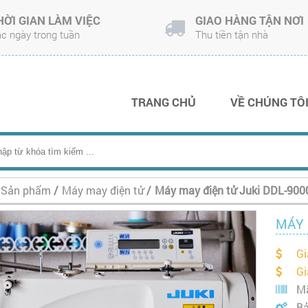
HỜI GIAN LÀM VIỆC
GIAO HÀNG TẬN NƠI
c ngày trong tuần
Thu tiền tận nhà
TRANG CHỦ
VỀ CHÚNG TÔ
Sản phẩm
/
Máy may điện tử
/
Máy may điện tử Juki DDL-90
MÁY 
Gi
Gi
Mã
Bả