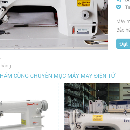
Tì
Máy m
Bảo hà
.
tháng.
PHẨM CÙNG CHUYÊN MỤC MÁY MAY ĐIỆN TỬ