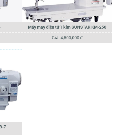
4
Máy may điện tử 1 kim SUNSTAR KM-250
Giá: 4,500,000 đ
B-7