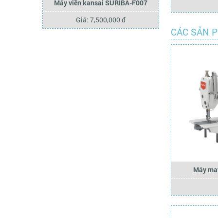
Máy viền kansai SURIBA-F007
Giá: 7,500,000 đ
CÁC SẢN 
Máy may