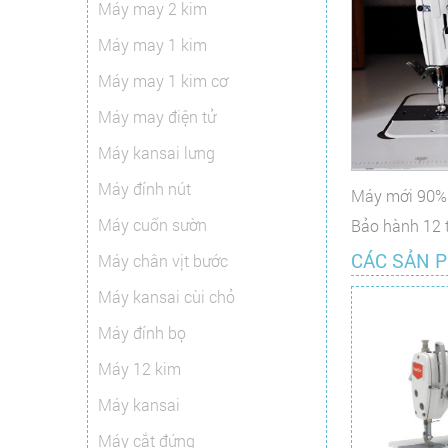
Máy may 2 kim
Máy may 1 kim
Máy may 1 kim cơ
Máy may điện tử
Máy kansai lưng
Máy đính nút
Máy mới 90%
Máy cuốn sườn
Bảo hành 12 
CÁC SẢN 
Máy chân vịt bước
Máy kansai cùi chỏ
Máy đính bọ
Máy 12 kim
Máy kansai
Máy cắt đứng