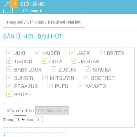
GIỎ HÀNG
0
Số lượng: 0
Trang chủ
/
Sản phẩm
/
Bàn ủi hơi - bàn hút
BÀN ỦI HƠI - BÀN HÚT
JUKI
KAISER
JACK
BRITEX
TAKING
OCTA
JAGUAR
BABY-LOCK
ZUSUN
SIRUBA
SUNSIR
MITSUYIN
BROTHER
PEGASUS
PUFU
YAMATO
BAOYU
Sắp xếp theo
Trang
của
1