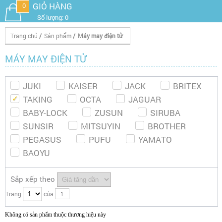
GIỎ HÀNG
0
Số lượng: 0
Trang chủ
/
Sản phẩm
/
Máy may điện tử
MÁY MAY ĐIỆN TỬ
JUKI
KAISER
JACK
BRITEX
TAKING
OCTA
JAGUAR
BABY-LOCK
ZUSUN
SIRUBA
SUNSIR
MITSUYIN
BROTHER
PEGASUS
PUFU
YAMATO
BAOYU
Sắp xếp theo
Trang
của
1
Không có sản phẩm thuộc thương hiệu này