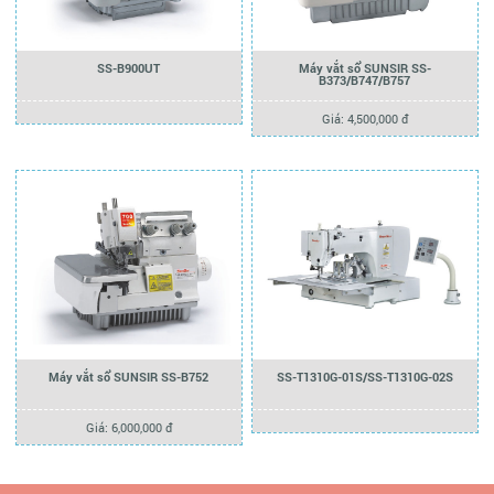
SS-B900UT
Máy vắt sổ SUNSIR SS-
B373/B747/B757
Giá: 4,500,000 đ
Máy vắt sổ SUNSIR SS-B752
SS-T1310G-01S/SS-T1310G-02S
Giá: 6,000,000 đ