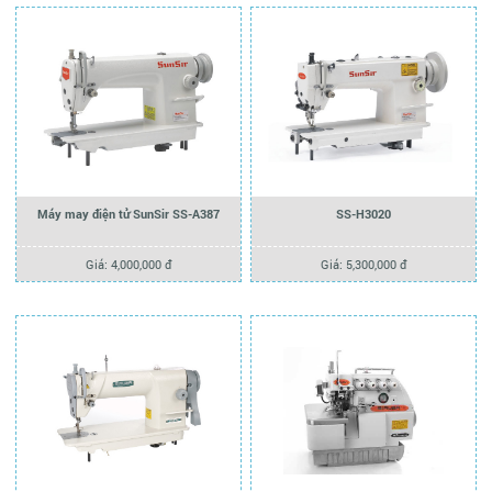
Máy may điện tử SunSir SS-A387
SS-H3020
Giá: 4,000,000 đ
Giá: 5,300,000 đ