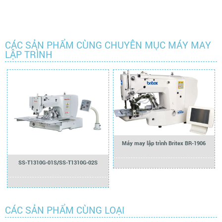
CÁC SẢN PHẨM CÙNG CHUYÊN MỤC MÁY MAY
LẬP TRÌNH
Máy may lập trình Britex BR-1906
SS-T1310G-01S/SS-T1310G-02S
CÁC SẢN PHẨM CÙNG LOẠI