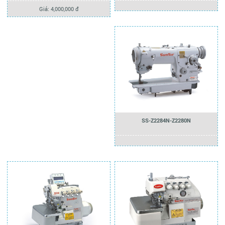
Giá: 4,000,000 đ
SS-Z2284N-Z2280N