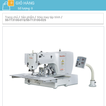
GIỎ HÀNG
0
Số lượng: 0
Trang chủ
/
Sản phẩm
/
Máy may lập trình
/
SS-T1310G-01S/SS-T1310G-02S