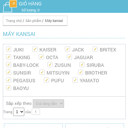
GIỎ HÀNG
0
Số lượng: 0
Trang chủ
/
Sản phẩm
/
Máy kansai
MÁY KANSAI
JUKI
KAISER
JACK
BRITEX
TAKING
OCTA
JAGUAR
BABY-LOCK
ZUSUN
SIRUBA
SUNSIR
MITSUYIN
BROTHER
PEGASUS
PUFU
YAMATO
BAOYU
Sắp xếp theo
Trang
của
1