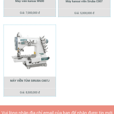
Máy viền kansai W600
Máy kansai viền Siruba C007
Giá: 7,000,000 đ
Giá: 5,000,000 đ
MÁY VIỀN TÚM SIRUBA C007J
Giá: 8,500,000 đ
Vui lòng nhập địa chỉ email của bạn để nhận được tin mới