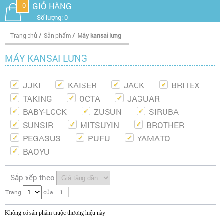
GIỎ HÀNG
0
Số lượng: 0
Trang chủ
/
Sản phẩm
/
Máy kansai lưng
MÁY KANSAI LƯNG
JUKI
KAISER
JACK
BRITEX
TAKING
OCTA
JAGUAR
BABY-LOCK
ZUSUN
SIRUBA
SUNSIR
MITSUYIN
BROTHER
PEGASUS
PUFU
YAMATO
BAOYU
Sắp xếp theo
Trang
của
1
Không có sản phẩm thuộc thương hiệu này