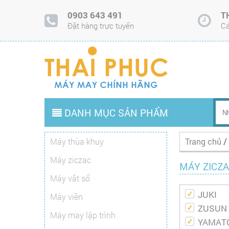
0903 643 491
T
Đặt hàng trực tuyến
Cá
DANH MỤC SẢN PHẨM
Máy thùa khuy
Trang chủ
/
Máy ziczac
MÁY ZICZ
Máy vắt sổ
JUKI
Máy viền
ZUSUN
Máy may lập trình
YAMAT