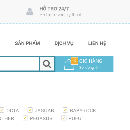
HỖ TRỢ 24/7
Hỗ trợ tư vấn, kỹ thuật
I
SẢN PHẨM
DỊCH VỤ
LIÊN HỆ
GIỎ HÀNG
0
Số lượng: 0
OCTA
JAGUAR
BABY-LOCK
OTHER
PEGASUS
PUFU