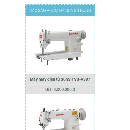
CÁC SẢN PHẨM ĐÃ QUA SỬ DỤNG
Máy may điện tử SunSir SS-A387
Giá: 4,000,000 đ