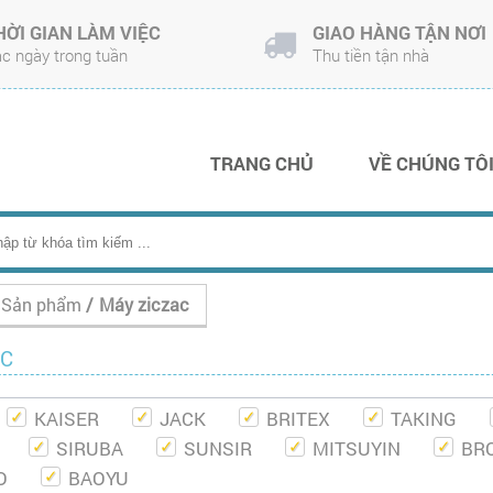
HỜI GIAN LÀM VIỆC
GIAO HÀNG TẬN NƠI
c ngày trong tuần
Thu tiền tận nhà
TRANG CHỦ
VỀ CHÚNG TÔ
Sản phẩm
/
Máy ziczac
AC
KAISER
JACK
BRITEX
TAKING
SIRUBA
SUNSIR
MITSUYIN
BR
O
BAOYU