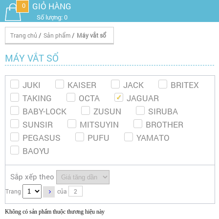
GIỎ HÀNG
0
Số lượng: 0
Trang chủ
/
Sản phẩm
/
Máy vắt sổ
MÁY VẮT SỔ
JUKI
KAISER
JACK
BRITEX
TAKING
OCTA
JAGUAR
BABY-LOCK
ZUSUN
SIRUBA
SUNSIR
MITSUYIN
BROTHER
PEGASUS
PUFU
YAMATO
BAOYU
Sắp xếp theo
Trang
của
2
Không có sản phẩm thuộc thương hiệu này