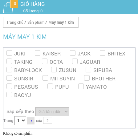
GIỎ HÀNG
0
Số lượng: 0
Trang chủ
/
Sản phẩm
/
Máy may 1 kim
MÁY MAY 1 KIM
JUKI
KAISER
JACK
BRITEX
TAKING
OCTA
JAGUAR
BABY-LOCK
ZUSUN
SIRUBA
SUNSIR
MITSUYIN
BROTHER
PEGASUS
PUFU
YAMATO
BAOYU
Sắp xếp theo
Trang
của
2
Không có sản phẩm