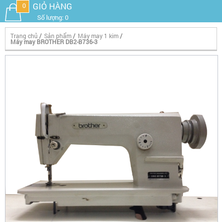
GIỎ HÀNG
0
Số lượng: 0
Trang chủ
/
Sản phẩm
/
Máy may 1 kim
/
Máy may BROTHER DB2-B736-3