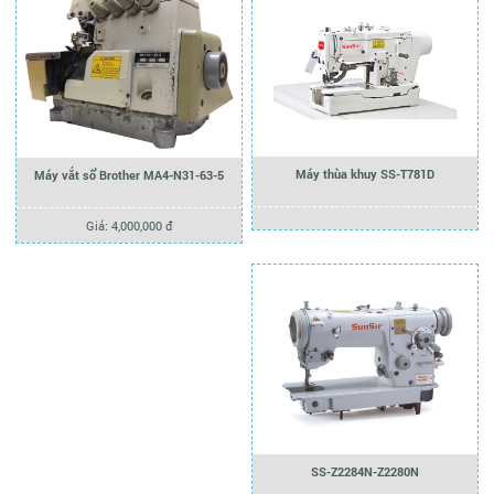
Máy thùa khuy SS-T781D
Máy vắt sổ Brother MA4-N31-63-5
Giá: 4,000,000 đ
SS-Z2284N-Z2280N