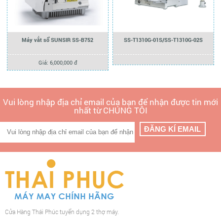
Máy vắt sổ SUNSIR SS-B752
SS-T1310G-01S/SS-T1310G-02S
Giá: 6,000,000 đ
Vui lòng nhập địa chỉ email của bạn để nhận được tin mới
nhất từ CHÚNG TÔI
Cửa Hàng Thái Phúc tuyển dụng 2 thợ máy.