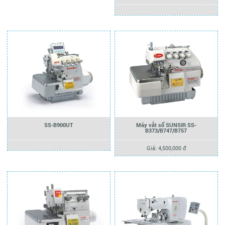
SS-B900UT
Máy vắt sổ SUNSIR SS-
B373/B747/B757
Giá: 4,500,000 đ