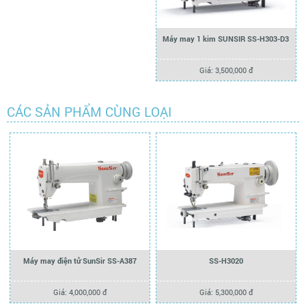
Máy may 1 kim SUNSIR SS-H303-D3
Giá: 3,500,000 đ
CÁC SẢN PHẨM CÙNG LOẠI
Máy may điện tử SunSir SS-A387
SS-H3020
Giá: 4,000,000 đ
Giá: 5,300,000 đ