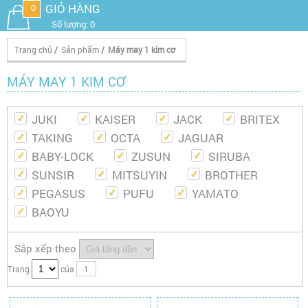
GIỎ HÀNG
0
Số lượng: 0
Trang chủ
/
Sản phẩm
/
Máy may 1 kim cơ
MÁY MAY 1 KIM CƠ
JUKI
KAISER
JACK
BRITEX
TAKING
OCTA
JAGUAR
BABY-LOCK
ZUSUN
SIRUBA
SUNSIR
MITSUYIN
BROTHER
PEGASUS
PUFU
YAMATO
BAOYU
Sắp xếp theo
Trang
của
1