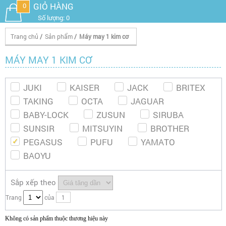
GIỎ HÀNG
0
Số lượng: 0
Trang chủ
/
Sản phẩm
/
Máy may 1 kim cơ
MÁY MAY 1 KIM CƠ
JUKI
KAISER
JACK
BRITEX
TAKING
OCTA
JAGUAR
BABY-LOCK
ZUSUN
SIRUBA
SUNSIR
MITSUYIN
BROTHER
PEGASUS
PUFU
YAMATO
BAOYU
Sắp xếp theo
Trang
của
1
Không có sản phẩm thuộc thương hiệu này