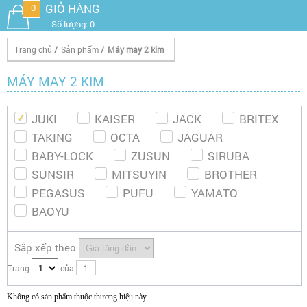
GIỎ HÀNG
0
Số lượng: 0
Trang chủ
/
Sản phẩm
/
Máy may 2 kim
MÁY MAY 2 KIM
JUKI
KAISER
JACK
BRITEX
TAKING
OCTA
JAGUAR
BABY-LOCK
ZUSUN
SIRUBA
SUNSIR
MITSUYIN
BROTHER
PEGASUS
PUFU
YAMATO
BAOYU
Sắp xếp theo
Trang
của
1
Không có sản phẩm thuộc thương hiệu này