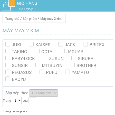
GIỎ HÀNG
0
Số lượng: 0
Trang chủ
/
Sản phẩm
/
Máy may 2 kim
MÁY MAY 2 KIM
JUKI
KAISER
JACK
BRITEX
TAKING
OCTA
JAGUAR
BABY-LOCK
ZUSUN
SIRUBA
SUNSIR
MITSUYIN
BROTHER
PEGASUS
PUFU
YAMATO
BAOYU
Sắp xếp theo
Trang
của
1
Không có sản phẩm