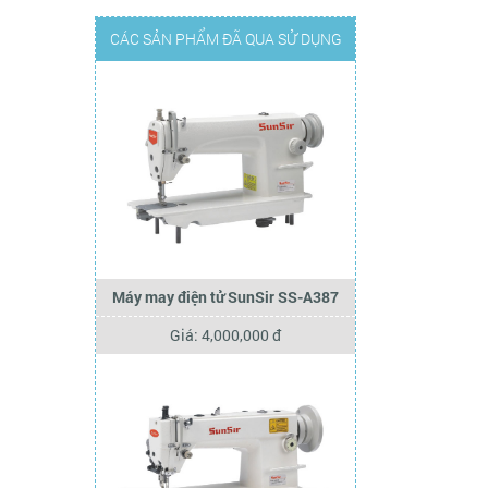
CÁC SẢN PHẨM ĐÃ QUA SỬ DỤNG
Máy may điện tử SunSir SS-A387
Giá: 4,000,000 đ