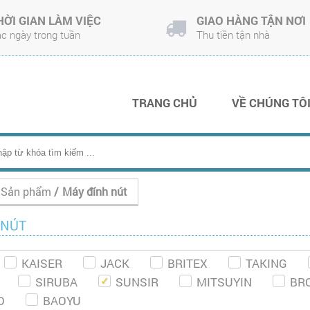
HỜI GIAN LÀM VIỆC
GIAO HÀNG TẬN NƠI
c ngày trong tuần
Thu tiền tận nhà
TRANG CHỦ
VỀ CHÚNG TÔ
Sản phẩm
/
Máy đính nút
 NÚT
KAISER
JACK
BRITEX
TAKING
SIRUBA
SUNSIR
MITSUYIN
BR
O
BAOYU