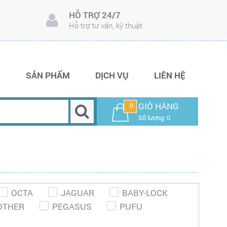
HỖ TRỢ 24/7
Hỗ trợ tư vấn, kỹ thuật
I
SẢN PHẨM
DỊCH VỤ
LIÊN HỆ
GIỎ HÀNG
0
Số lượng: 0
OCTA
JAGUAR
BABY-LOCK
OTHER
PEGASUS
PUFU