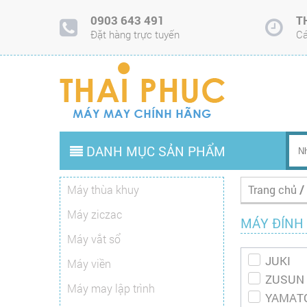
0903 643 491
T
Đặt hàng trực tuyến
Cá
DANH MỤC SẢN PHẨM
Máy thùa khuy
Trang chủ
/
Máy ziczac
MÁY ĐÍNH
Máy vắt sổ
JUKI
Máy viền
ZUSUN
Máy may lập trình
YAMAT